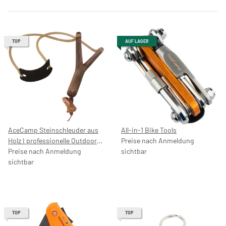
TOP
AUF LAGER
AceCamp Steinschleuder aus
All-in-1 Bike Tools
Holz I professionelle Outdoor-
Preise nach Anmeldung
Zwille für Sport, Jagd, Angeln
Preise nach Anmeldung
sichtbar
und Baumpflege, 8400
sichtbar
TOP
TOP