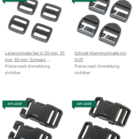
Leiterschnalle Set in 20 mm, 25
Schnell-Klemmschnalle mit
mm, 50 mm, Schwarz,
Griff
Rucksackschnalle,
Preise nach Anmeldung
Preise nach Anmeldung
Gurtschnalle, Klippverschluss
sichtbar
sichtbar
AUF LAGER
AUF LAGER