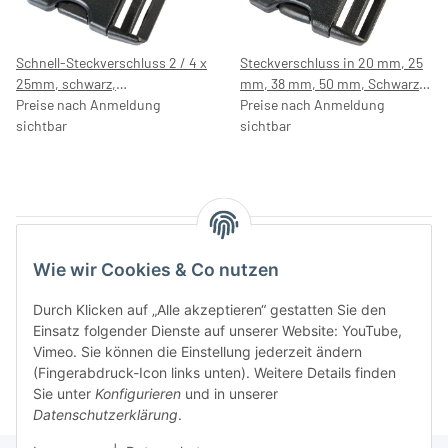
Schnell-Steckverschluss 2 / 4 x
Steckverschluss in 20 mm, 25
25mm, schwarz,
mm, 38 mm, 50 mm, Schwarz,
Klickverschluss,
Preise nach Anmeldung
Kunststoff Klickverschluss,
Preise nach Anmeldung
Klippverschluss,
sichtbar
Klippverschluss,
sichtbar
Steckschließer, Steckschnalle,
Steckschließer, Steckschnalle,
Ersatzschnalle, 7044
Ersatzschnalle
Artikel 1 - 6 von 6
Wie wir Cookies & Co nutzen
Durch Klicken auf „Alle akzeptieren“ gestatten Sie den
Einsatz folgender Dienste auf unserer Website: YouTube,
Kategorien
Vimeo. Sie können die Einstellung jederzeit ändern
(Fingerabdruck-Icon links unten). Weitere Details finden
Sie unter
Konfigurieren
und in unserer
Datenschutzerklärung
.