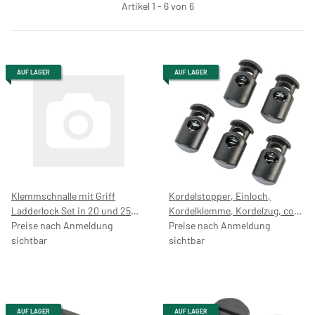
Artikel 1 - 6 von 6
AUF LAGER
AUF LAGER
Klemmschnalle mit Griff
Kordelstopper, Einloch,
Ladderlock Set in 20 und 25
Kordelklemme, Kordelzug, cord
mm, Schwarz, Stegschnalle,
Preise nach Anmeldung
lock, SchnurStopper, 7054
Preise nach Anmeldung
Leiterschnalle,
sichtbar
sichtbar
Rucksackschnalle,
Gurtschnalle, Seitenschnallen
AUF LAGER
AUF LAGER