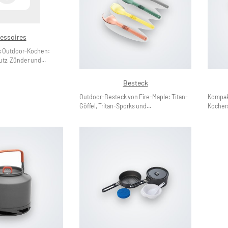
essoires
s Outdoor-Kochen:
tz, Zünder und...
Besteck
Outdoor-Besteck von Fire-Maple: Titan-
Kompak
Göffel, Tritan-Sporks und...
Kochers