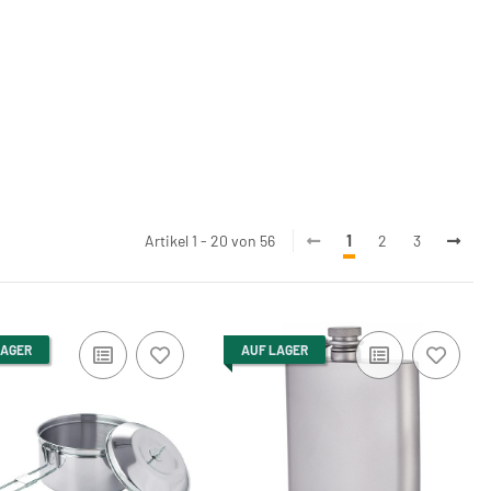
Artikel 1 - 20 von 56
1
2
3
LAGER
AUF LAGER