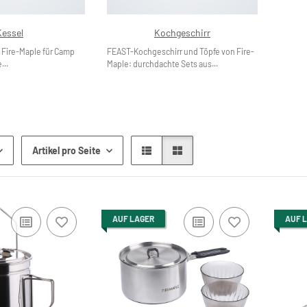
Kessel
Kochgeschirr
 Fire-Maple für Camp
FEAST-Kochgeschirr und Töpfe von Fire-
...
Maple: durchdachte Sets aus...
Artikel pro Seite
AUF LAGER
AUF 