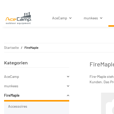
AceCamp
munkees
Startseite
FireMaple
FireMapl
Kategorien
AceCamp
Fire-Maple ste
Kunden. Das Pre
munkees
FireMaple
Accessoires