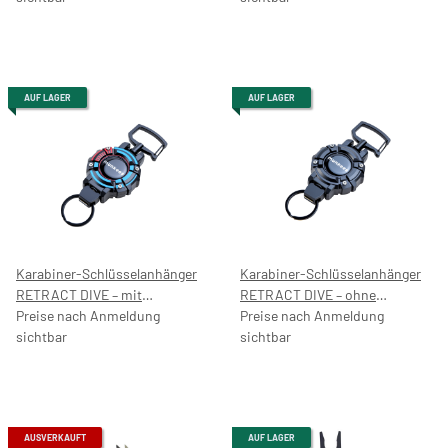
AUF LAGER
AUF LAGER
Karabiner-Schlüsselanhänger
Karabiner-Schlüsselanhänger
RETRACT DIVE – mit
RETRACT DIVE – ohne
Preisaufdruck 9,99 €
Preise nach Anmeldung
Preisaufdruck
Preise nach Anmeldung
sichtbar
sichtbar
AUSVERKAUFT
AUF LAGER