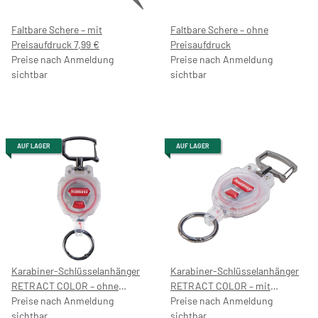
Faltbare Schere – mit
Faltbare Schere – ohne
Preisaufdruck 7,99 €
Preisaufdruck
Preise nach Anmeldung
Preise nach Anmeldung
sichtbar
sichtbar
AUF LAGER
AUF LAGER
Karabiner-Schlüsselanhänger
Karabiner-Schlüsselanhänger
RETRACT COLOR – ohne
RETRACT COLOR – mit
Preisaufdruck
Preise nach Anmeldung
Preisaufdruck 9,99 €
Preise nach Anmeldung
sichtbar
sichtbar