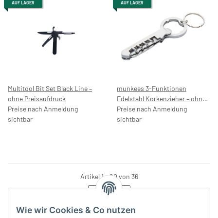
AUF LAGER
AUF LAGER
Multitool Bit Set Black Line –
munkees 3-Funktionen
ohne Preisaufdruck
Edelstahl Korkenzieher – ohne
Preise nach Anmeldung
Preisaufdruck
Preise nach Anmeldung
sichtbar
sichtbar
Artikel 1 - 20 von 36
Seite
1
Wie wir Cookies & Co nutzen