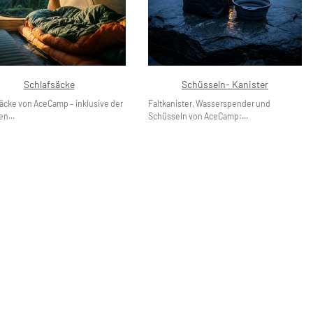
Schlafsäcke
Schüsseln- Kanister
äcke von AceCamp – inklusive der
Faltkanister, Wasserspender und
en...
Schüsseln von AceCamp:...