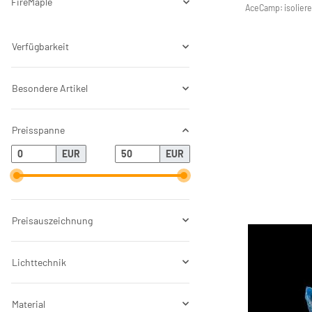
FireMaple
AceCamp: isolieren
Verfügbarkeit
Besondere Artikel
Preisspanne
EUR
EUR
Preisauszeichnung
Lichttechnik
Material