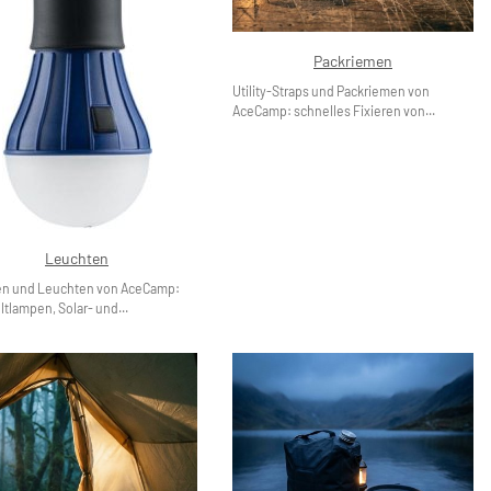
Packriemen
Utility-Straps und Packriemen von
AceCamp: schnelles Fixieren von...
Leuchten
en und Leuchten von AceCamp:
tlampen, Solar- und...