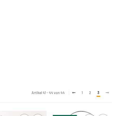
Artikel 41 - 44 von 44
1
2
3