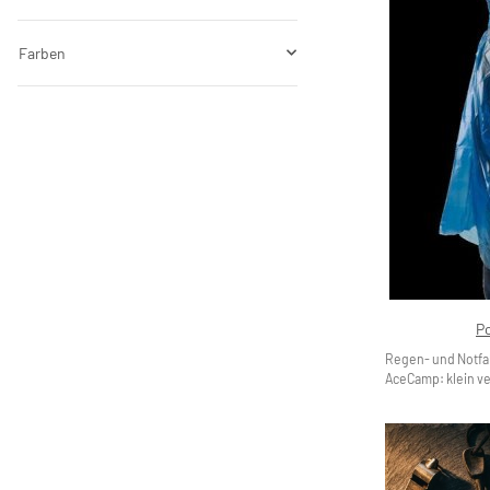
Farben
P
Regen- und Notfa
AceCamp: klein ver