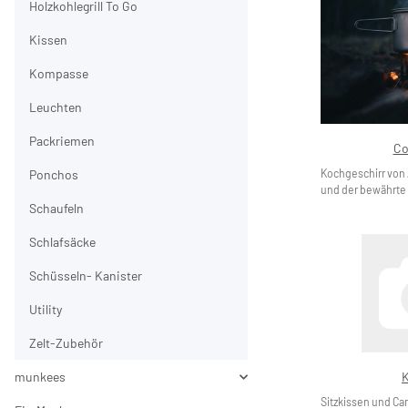
Holzkohlegrill To Go
Kissen
Kompasse
Leuchten
Packriemen
Co
Ponchos
Kochgeschirr von
und der bewährte T
Schaufeln
Schlafsäcke
Schüsseln- Kanister
Utility
Zelt-Zubehör
K
munkees
Sitzkissen und C