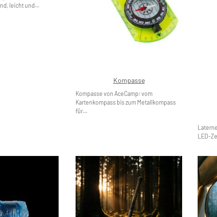
d, leicht und...
Kompasse
Kompasse von AceCamp: vom
Kartenkompass bis zum Metallkompass
für...
Latern
LED-Zel