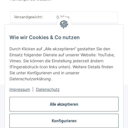
Produkteigenschaft
Wert
Versandgewicht:
0,26 kg
Artikelgewicht:
0,21
kg
Wie wir Cookies & Co nutzen
Durch Klicken auf „Alle akzeptieren“ gestatten Sie den
Einsatz folgender Dienste auf unserer Website: YouTube,
Vimeo. Sie können die Einstellung jederzeit ändern
(Fingerabdruck-Icon links unten). Weitere Details finden
Sie unter
Konfigurieren
und in unserer
Datenschutzerklärung
.
Impressum
|
Datenschutz
Alle akzeptieren
Informationen
Konfigurieren
Gesetzliche Informationen