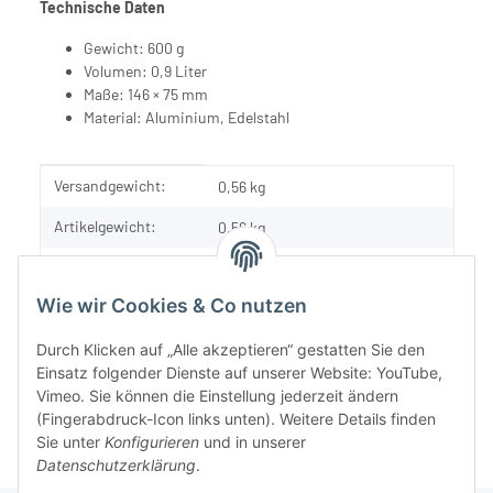
Technische Daten
Gewicht: 600 g
Volumen: 0,9 Liter
Maße: 146 × 75 mm
Material: Aluminium, Edelstahl
Produkteigenschaft
Wert
Versandgewicht:
0,56 kg
Artikelgewicht:
0,56
kg
Inhalt:
1,00 Stück
Wie wir Cookies & Co nutzen
Durch Klicken auf „Alle akzeptieren“ gestatten Sie den
Einsatz folgender Dienste auf unserer Website: YouTube,
Vimeo. Sie können die Einstellung jederzeit ändern
(Fingerabdruck-Icon links unten). Weitere Details finden
Sie unter
Konfigurieren
und in unserer
Datenschutzerklärung
.