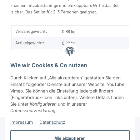
machen hitzebeständige und einklappbare Griffe das Set
sicher. Das Set ist für 2-3 Personen geeignet.
Produkteigenschaft
Wert
Versandgewicht:
0,86 kg
Artikelgewicht:
0,69
kg
Inhalt:
1,00 Stück
Wie wir Cookies & Co nutzen
Durch Klicken auf „Alle akzeptieren“ gestatten Sie den
Einsatz folgender Dienste auf unserer Website: YouTube,
Vimeo. Sie können die Einstellung jederzeit ändern
(Fingerabdruck-Icon links unten). Weitere Details finden
Sie unter
Konfigurieren
und in unserer
Datenschutzerklärung
.
Impressum
|
Datenschutz
Alle akzeptieren