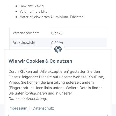
Gewicht: 242 g
Volumen: 0,8 Liter
Material: eloxiertes Aluminium, Edelstahl
Produkteigenschaft
Wert
Versandgewicht:
0,37 kg
Artikelgewicht:
0,24
kg
Inhalt:
1,00 Stück
Wie wir Cookies & Co nutzen
Durch Klicken auf „Alle akzeptieren“ gestatten Sie den
Einsatz folgender Dienste auf unserer Website: YouTube,
Vimeo. Sie können die Einstellung jederzeit ändern
(Fingerabdruck-Icon links unten). Weitere Details finden
Sie unter
Konfigurieren
und in unserer
Datenschutzerklärung
.
Impressum
|
Datenschutz