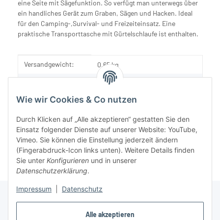
eine Seite mit Sägefunktion. So verfügt man unterwegs über
ein handliches Gerät zum Graben, Sägen und Hacken. Ideal
für den Camping-,Survival- und Freizeiteinsatz. Eine
praktische Transporttasche mit Gürtelschlaufe ist enthalten.
Produkteigenschaft
Wert
Versandgewicht:
0,65 kg
Artikelgewicht:
0,55
kg
Wie wir Cookies & Co nutzen
Durch Klicken auf „Alle akzeptieren“ gestatten Sie den
Einsatz folgender Dienste auf unserer Website: YouTube,
Vimeo. Sie können die Einstellung jederzeit ändern
(Fingerabdruck-Icon links unten). Weitere Details finden
Sie unter
Konfigurieren
und in unserer
Datenschutzerklärung
.
Impressum
|
Datenschutz
Alle akzeptieren
Informationen