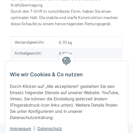
Kraftübertragung.
Durch den T-Griff in rutschfester Form, haben Sie einen
optimalen Halt. Die stabile und steife Konstruktion machen
diese Schaufel zu einem hervorragenden Rettungsgerät.
Produkteigenschaft
Wert
Versandgewicht:
0,70 kg
Artikelgewicht:
0,63
kg
Inhalt:
1,00 Stück
Wie wir Cookies & Co nutzen
Durch Klicken auf „Alle akzeptieren“ gestatten Sie den
Einsatz folgender Dienste auf unserer Website: YouTube,
Vimeo. Sie können die Einstellung jederzeit ändern
(Fingerabdruck-Icon links unten). Weitere Details finden
Sie unter
Konfigurieren
und in unserer
Datenschutzerklärung
.
Impressum
|
Datenschutz