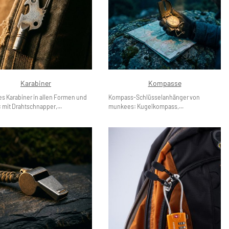
Karabiner
Kompasse
 Karabiner in allen Formen und
Kompass-Schlüsselanhänger von
 mit Drahtschnapper,...
munkees: Kugelkompass,...