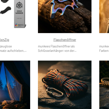
ixnZip
Flaschenöffner
kzeuglose
munkees Flaschenöffner als
munkees
satz: aufschieben,...
Schlüsselanhänger: von der...
Farben: