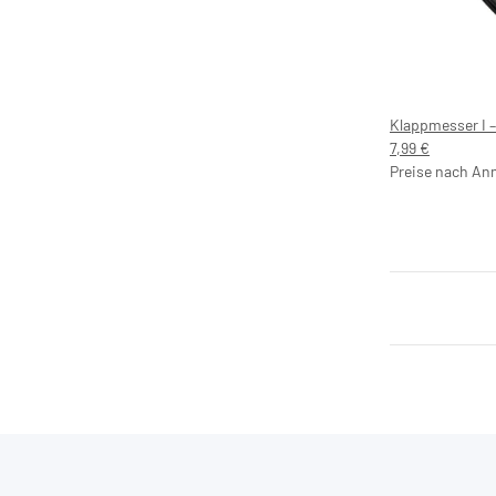
Klappmesser I –
7,99 €
Preise nach An