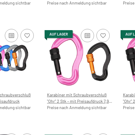
meldung sichtbar
Preise nach Anmeldung sichtbar
Preise
AUF LAGER
AUF 
Schraubverschluß
Karabiner mit Schraubverschluß
Karabi
eisaufdruck
"Ohr" 2 Stk – mit Preisaufdruck 7,99
"Ohr" 
meldung sichtbar
€
Preise nach Anmeldung sichtbar
Preise