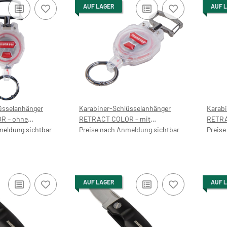
AUF LAGER
AUF 
üsselanhänger
Karabiner-Schlüsselanhänger
Karab
hne
RETRACT COLOR – mit
RETRA
meldung sichtbar
Preisaufdruck 9,99 €
Preise nach Anmeldung sichtbar
9,99 €
Preise
AUF LAGER
AUF 