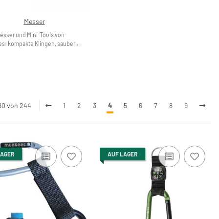
Messer
esser und Mini-Tools von
: kompakte Klingen, sauber...
 80 von 244
1
2
3
4
5
6
7
8
9
LAGER
AUF LAGER