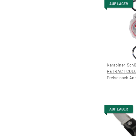
AUF LAGER
Karabiner-Schl
RETRACT COLOR – o
Preisaufdruck
Preise nach An
AUF LAGER