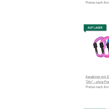
Preise nach An
AUF LAGER
Karabiner mit 
"Ohr" – ohne Pr
Preise nach An