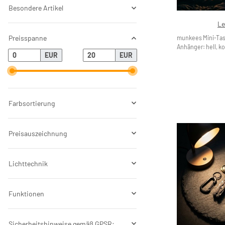
Besondere Artikel
Le
Preisspanne
munkees Mini-Ta
Anhänger: hell, k
EUR
EUR
Farbsortierung
Preisauszeichnung
Lichttechnik
Funktionen
Sicherheitshinweise gemäß GPSR: