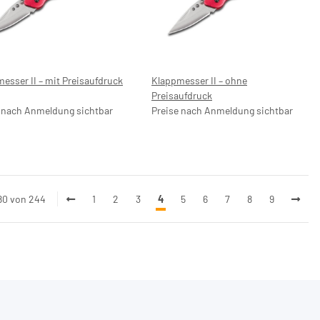
esser II – mit Preisaufdruck
Klappmesser II – ohne
Preisaufdruck
 nach Anmeldung sichtbar
Preise nach Anmeldung sichtbar
 80 von 244
1
2
3
4
5
6
7
8
9