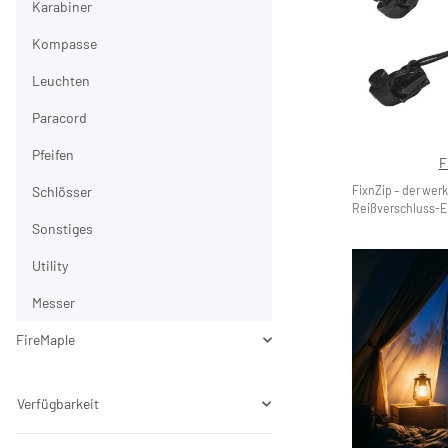
Karabiner
Kompasse
Leuchten
Paracord
Pfeifen
F
Schlösser
FixnZip – der wer
Reißverschluss-Er
Sonstiges
Utility
Messer
FireMaple
Verfügbarkeit