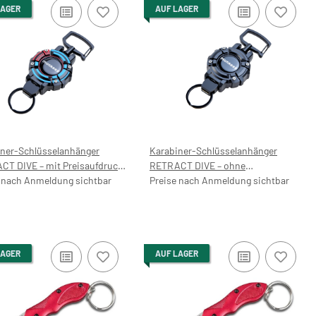
LAGER
AUF LAGER
iner-Schlüsselanhänger
Karabiner-Schlüsselanhänger
CT DIVE – mit Preisaufdruck
RETRACT DIVE – ohne
 nach Anmeldung sichtbar
Preisaufdruck
Preise nach Anmeldung sichtbar
LAGER
AUF LAGER