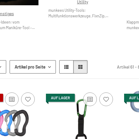
Utility
munkees Utility-Tools:
nstiges
Multifunktionswerkzeuge, FixnZip,...
-Ideen: vom
Klappm
um Maniküre-Tool –...
munkees
Artikel pro Seite
Artikel 61 -
AUF LAGER
AUF 