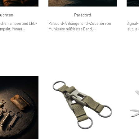
uchten
Paracord
schenlampen und LED-
Paracord-Anhänger und -Zubehör von
Signal-
ompakt, immer...
munkees: reißfestes Band,...
laut, lei