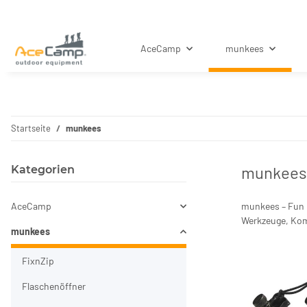
AceCamp
munkees
Startseite
munkees
munkees
Kategorien
AceCamp
munkees – Fun u
Werkzeuge, Komp
munkees
FixnZip
Flaschenöffner