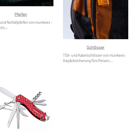
Pfeifen
 und Notfallpfeifen von munkees –
cht,...
Schlösser
TSA- und Kabelschlösser von munkees:
Gepäcksicherung fürs Reisen,...