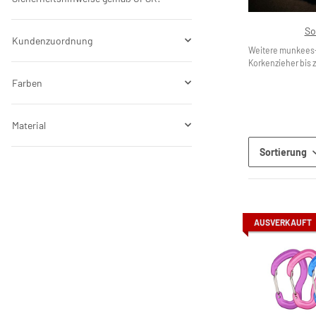
So
Kundenzuordnung
Weitere munkees
Korkenzieher bis z
Farben
Material
Sortierung
AUSVERKAUFT