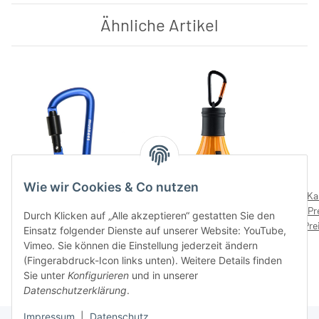
Ähnliche Artikel
Wie wir Cookies & Co nutzen
Karabiner mit
LED Lampe mit 6 LEDs,
Ka
Schraubverschluss – mit
Orange – mit Preisaufdruck
Pr
Durch Klicken auf „Alle akzeptieren“ gestatten Sie den
Preise nach Anmeldung
Preisaufdruck 5,99 €
Preise nach Anmeldung
14,99 €
Pre
Einsatz folgender Dienste auf unserer Website: YouTube,
sichtbar
sichtbar
Vimeo. Sie können die Einstellung jederzeit ändern
(Fingerabdruck-Icon links unten). Weitere Details finden
Sie unter
Konfigurieren
und in unserer
Datenschutzerklärung
.
Impressum
|
Datenschutz