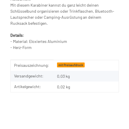
Mit diesem Karabiner kannst du ganz leicht deinen
Schlüsselbund organisieren oder Trinkflaschen, Bluetooth-
Lautsprecher oder Camping-Ausrüstung an deinem
Rucksack befestigen.
Details:
- Material: Eloxiertes Aluminium
- Herz-Form
Produkteigenschaft
Wert
Preisauszeichnung:
mit Preisaufdruck
Versandgewicht:
0,03 kg
Artikelgewicht:
0,02
kg