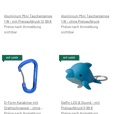
Aluminium Mini Taschenlampe
Aluminium Mini Taschenlampe
1 W – mit Preisaufdruck 12,99 €
1 W – ohne Preisaufdruck
Preise nach Anmeldung
Preise nach Anmeldung
sichtbar
sichtbar
AUF LAGER
AUF LAGER
D-Form Karabiner mit
Delfin LED & Sound – mit
Drahtschnapper – ohne
Preisaufdruck 5,99 €
Preisaufdruck
Preise nach Anmeldung
Preise nach Anmeldung