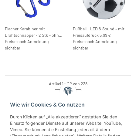
Flacher Karabiner mit
Fußball - LED & Sound – mit
Drahtschnapper - 2 Stk – ohne
Preisaufdruck 5,99 €
Preisaufdruck
Preise nach Anmeldung
Preise nach Anmeldung
sichtbar
sichtbar
Artikel 1 - 20 von 238
Seite
1
Wie wir Cookies & Co nutzen
Durch Klicken auf „Alle akzeptieren“ gestatten Sie den
Einsatz folgender Dienste auf unserer Website: YouTube,
Kategorien
Vimeo. Sie können die Einstellung jederzeit ändern
(Fingerabdruck-Icon links unten). Weitere Details finden