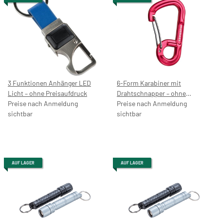
3 Funktionen Anhänger LED
6-Form Karabiner mit
Licht – ohne Preisaufdruck
Drahtschnapper – ohne
Preise nach Anmeldung
Preisaufdruck
Preise nach Anmeldung
sichtbar
sichtbar
AUF LAGER
AUF LAGER