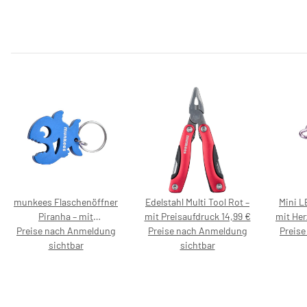
munkees Flaschenöffner
Edelstahl Multi Tool Rot –
Mini 
Piranha – mit
mit Preisaufdruck 14,99 €
mit Her
Preise nach Anmeldung
Preisaufdruck 5,99 €
Preise nach Anmeldung
mit Pr
Preis
sichtbar
sichtbar