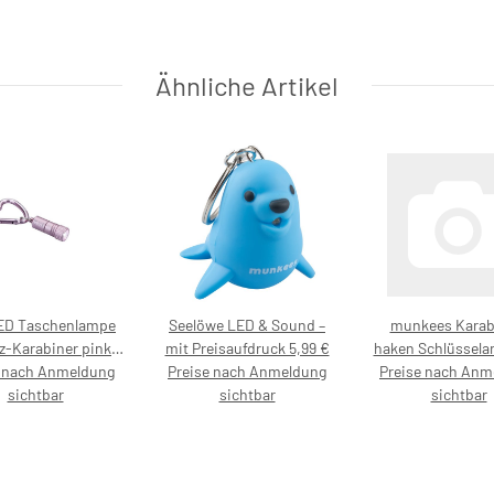
Ähnliche Artikel
LED Taschenlampe
Seelöwe LED & Sound –
munkees Karab
z-Karabiner pink –
mit Preisaufdruck 5,99 €
haken Schlüssela
eisaufdruck 7,99 €
e nach Anmeldung
Preise nach Anmeldung
Birnenform Mehr
Preise nach Anm
sichtbar
sichtbar
3238 – mit Preisa
sichtbar
4,99 €