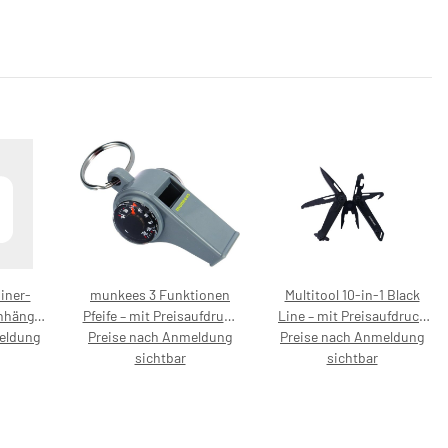
iner-
munkees 3 Funktionen
Multitool 10-in-1 Black
nhänger
Pfeife – mit Preisaufdruck
Line – mit Preisaufdruck
zweck,
eldung
Preise nach Anmeldung
5,99 €
Preise nach Anmeldung
24,99 €
ufdruck
sichtbar
sichtbar