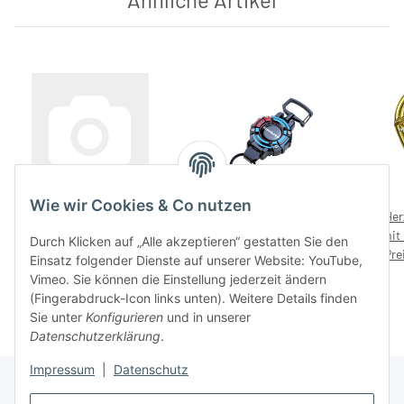
Wie wir Cookies & Co nutzen
munkees Karabiner-haken
Karabiner-
Her
D-Form Schraubverschluss
Schlüsselanhänger
mit 
Durch Klicken auf „Alle akzeptieren“ gestatten Sie den
Schlüsselanhänger, 3246 –
Preise nach Anmeldung
Preise nach Anmeldung
RETRACT DIVE – mit
Pre
Einsatz folgender Dienste auf unserer Website: YouTube,
mit Preisaufdruck 4,99 €
sichtbar
Preisaufdruck 9,99 €
sichtbar
Vimeo. Sie können die Einstellung jederzeit ändern
(Fingerabdruck-Icon links unten). Weitere Details finden
Sie unter
Konfigurieren
und in unserer
Datenschutzerklärung
.
Impressum
|
Datenschutz