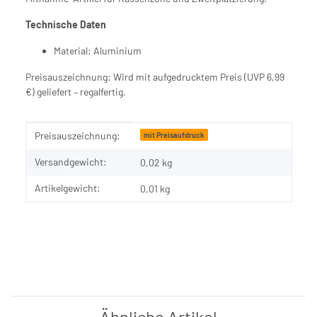
Technische Daten
Material: Aluminium
Preisauszeichnung: Wird mit aufgedrucktem Preis (UVP 6,99
€) geliefert – regalfertig.
Produkteigenschaft
Wert
Preisauszeichnung:
mit Preisaufdruck
Versandgewicht:
0,02 kg
Artikelgewicht:
0,01
kg
Ähnliche Artikel