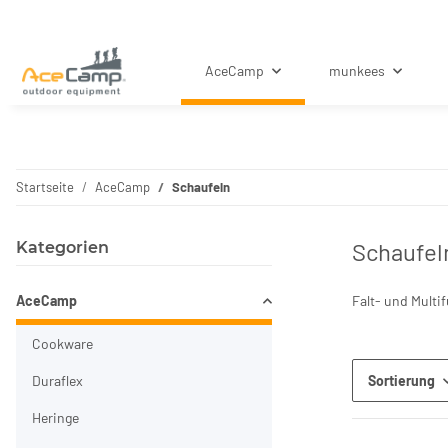
AceCamp
munkees
Startseite
AceCamp
Schaufeln
Schaufel
Kategorien
AceCamp
Falt- und Multi
Cookware
Duraflex
Sortierung
Heringe