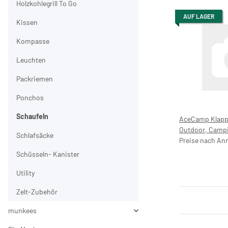
Holzkohlegrill To Go
AUF LAGER
Kissen
Kompasse
Leuchten
Packriemen
Ponchos
Schaufeln
AceCamp Klapps
Outdoor, Campi
Schlafsäcke
Jagd besonders 
Preise nach An
Schüsseln- Kanister
Utility
Zelt-Zubehör
munkees