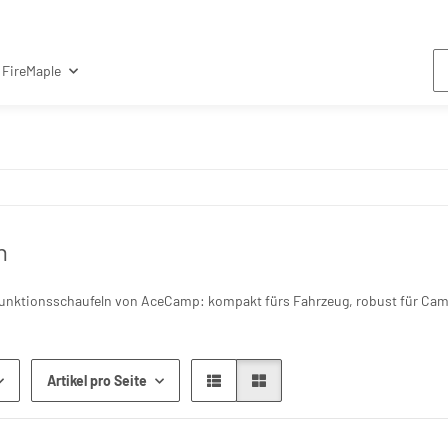
FireMaple
n
funktionsschaufeln von AceCamp: kompakt fürs Fahrzeug, robust für Camp,
Artikel pro Seite