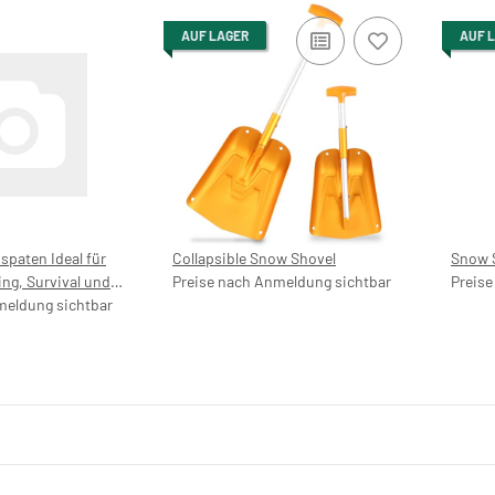
AUF LAGER
AUF 
paten Ideal für
Collapsible Snow Shovel
Snow 
ng, Survival und
Preise nach Anmeldung sichtbar
Preise
stabil oliv - grün
meldung sichtbar