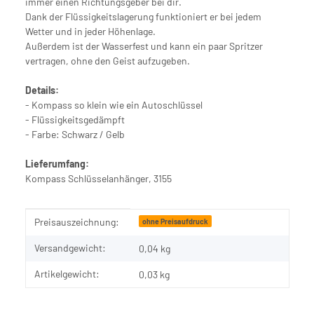
immer einen Richtungsgeber bei dir.
Dank der Flüssigkeitslagerung funktioniert er bei jedem
Wetter und in jeder Höhenlage.
Außerdem ist der Wasserfest und kann ein paar Spritzer
vertragen, ohne den Geist aufzugeben.
Details:
- Kompass so klein wie ein Autoschlüssel
- Flüssigkeitsgedämpft
- Farbe: Schwarz / Gelb
Lieferumfang:
Kompass Schlüsselanhänger, 3155
Produkteigenschaft
Wert
Preisauszeichnung:
ohne Preisaufdruck
Versandgewicht:
0,04 kg
Artikelgewicht:
0,03
kg