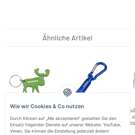
Ähnliche Artikel
Wie wir Cookies & Co nutzen
munkees Flaschenöffner
LED mit Karabiner – ohne
Fuß
Elch – ohne Preisaufdruck
Preisaufdruck
o
Durch Klicken auf „Alle akzeptieren“ gestatten Sie den
Preise nach Anmeldung
Preise nach Anmeldung
Pre
Einsatz folgender Dienste auf unserer Website: YouTube,
sichtbar
sichtbar
Vimeo. Sie können die Einstellung jederzeit ändern