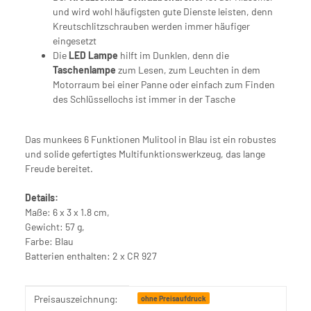
und wird wohl häufigsten gute Dienste leisten, denn
Kreutschlitzschrauben werden immer häufiger
eingesetzt
Die
LED Lampe
hilft im Dunklen, denn die
Taschenlampe
zum Lesen, zum Leuchten in dem
Motorraum bei einer Panne oder einfach zum Finden
des Schlüssellochs ist immer in der Tasche
Das munkees 6 Funktionen Mulitool in Blau ist ein robustes
und solide gefertigtes Multifunktionswerkzeug, das lange
Freude bereitet.
Details:
Maße: 6 x 3 x 1.8 cm,
Gewicht: 57 g,
Farbe: Blau
Batterien enthalten: 2 x CR 927
Produkteigenschaft
Wert
Preisauszeichnung:
ohne Preisaufdruck