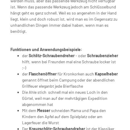
werden muss, aber das passende Werkzeug nicht verfügbar
ist. Wenn das passende Werkzeug jedoch am Schlüsselbund
hängt geht es ganz schnell. Weil es so angenehm in der Hand
liegt, klein und doch robust ist, wird man es im Gegensatz zu
unhandlichen Dingen immer dabei haben, wenn man es
benötigt.
Funktionen und Anwendungsbeispiele:
der
Schlitz-Schraubendreher
- oder
Schraubenzieher
hilft, wenn bei Freunden mal eine Schraube locker ist
;-)
der
Flaschenöffner
für Kronkorken auch
Kapselheber
genannt öffnet beim Campung oder der abendlichen
Grillfeuer eleganbt jede Bierflasche
Die Ahle stich schnell mal ein neues Loch in den
Gürtel, weil man auf der mehrtägigen Expedition
abgenommen hat
Mit dem
Messer
schneiden Mama und Papa den
Kindern den Apfel auf dem Spielplatz oder am
Lagerfeuer die Wurst
Der
Kreuzschlitz-Schraubendreher
ist der Klassiker