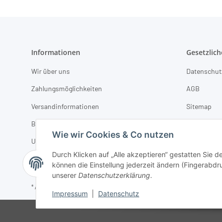
Informationen
Gesetzlich
Wir über uns
Datenschut
Zahlungsmöglichkeiten
AGB
Versandinformationen
Sitemap
B2B-Partner werden
Impressum
Wie wir Cookies & Co nutzen
Unsere Marken
Batterieges
Durch Klicken auf „Alle akzeptieren“ gestatten Sie d
POS-Displays & Verkaufsförderung
können die Einstellung jederzeit ändern (Fingerabdru
unserer
Datenschutzerklärung
.
* Alle Preise zzgl. gesetzlicher USt., zzgl.
Versand
Impressum
|
Datenschutz