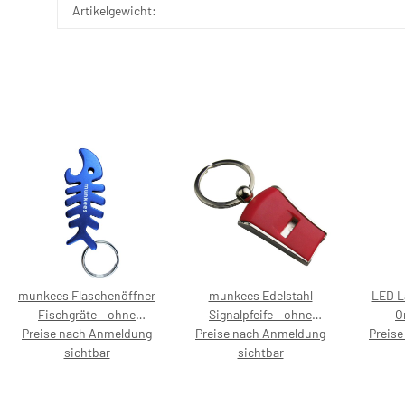
Artikelgewicht:
munkees Flaschenöffner
munkees Edelstahl
LED L
Fischgräte – ohne
Signalpfeife – ohne
O
Preise nach Anmeldung
Preisaufdruck
Preise nach Anmeldung
Preisaufdruck
Preis
P
sichtbar
sichtbar