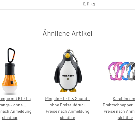
0,11
kg
Ähnliche Artikel
ampe mit 6 LEDs
Pinguin - LED & Sound –
Karabiner m
range – ohne
ohne Preisaufdruck
Drahtschnapper - 
e nach Anmeldung
reisaufdruck
Preise nach Anmeldung
Preise nach Anm
ohne Preisauf
sichtbar
sichtbar
sichtbar