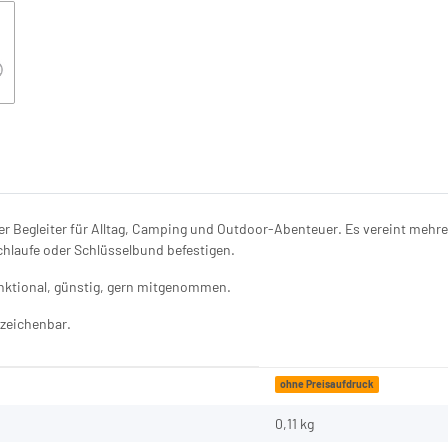
cher Begleiter für Alltag, Camping und Outdoor-Abenteuer. Es vereint meh
chlaufe oder Schlüsselbund befestigen.
nktional, günstig, gern mitgenommen.
szeichenbar.
ohne Preisaufdruck
0,11 kg