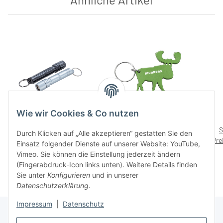
Wie wir Cookies & Co nutzen
Aluminium Mini
munkees Flaschenöffner
Taschenlampe 1 W – ohne
Elch – ohne Preisaufdruck
S
Durch Klicken auf „Alle akzeptieren“ gestatten Sie den
Preise nach Anmeldung
Preisaufdruck
Preise nach Anmeldung
Pre
RE
Einsatz folgender Dienste auf unserer Website: YouTube,
sichtbar
sichtbar
Vimeo. Sie können die Einstellung jederzeit ändern
(Fingerabdruck-Icon links unten). Weitere Details finden
Sie unter
Konfigurieren
und in unserer
Datenschutzerklärung
.
Impressum
|
Datenschutz