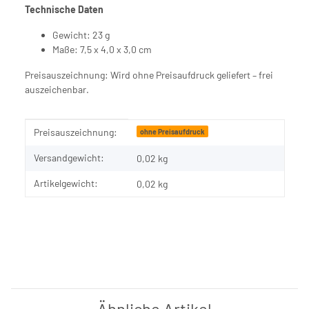
Technische Daten
Gewicht: 23 g
Maße: 7,5 x 4,0 x 3,0 cm
Preisauszeichnung: Wird ohne Preisaufdruck geliefert – frei
auszeichenbar.
Produkteigenschaft
Wert
Preisauszeichnung:
ohne Preisaufdruck
Versandgewicht:
0,02 kg
Artikelgewicht:
0,02
kg
Ähnliche Artikel