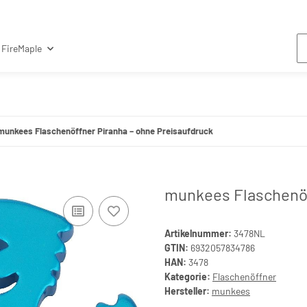
FireMaple
munkees Flaschenöffner Piranha – ohne Preisaufdruck
munkees Flaschenöf
Artikelnummer:
3478NL
GTIN:
6932057834786
HAN:
3478
Kategorie:
Flaschenöffner
Hersteller:
munkees