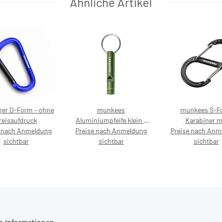
Ähnliche Artikel
ner D-Form – ohne
munkees
munkees S-F
reisaufdruck
Aluminiumpfeife klein –
Karabiner m
e nach Anmeldung
Preise nach Anmeldung
ohne Preisaufdruck
Preise nach Anm
Drahtschnapper 
sichtbar
sichtbar
Preisaufdru
sichtbar