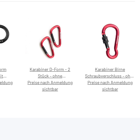
orm
Karabiner D-Form - 2
Karabiner Birne
it
Stück – ohne
Schraubverschluss – ohne
eldung
– ohne
Preise nach Anmeldung
Preisaufdruck
Preise nach Anmeldung
Preisaufdruck
ck
sichtbar
sichtbar