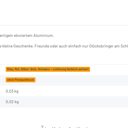
ertigem eloxiertem Aluminium.
e kleine Geschenke, Freunde oder auch einfach nur Glücksbringer am Schl
Blau, Rot, Silber, Grün, Schwarz — Lieferung farblich sortiert
ohne Preisaufdruck
0,03 kg
0,02
kg