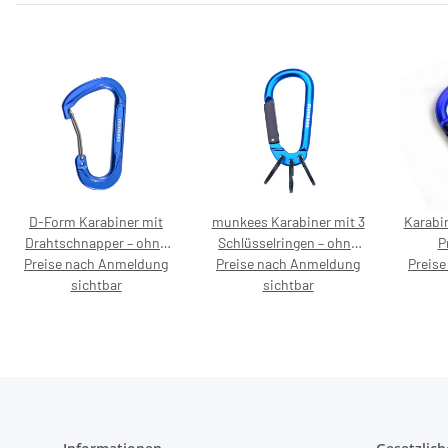
D-Form Karabiner mit
munkees Karabiner mit 3
Karabi
Drahtschnapper – ohne
Schlüsselringen – ohne
P
Preise nach Anmeldung
Preisaufdruck
Preise nach Anmeldung
Preisaufdruck
Preis
sichtbar
sichtbar