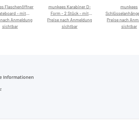
s Flaschenöffner
munkees Karabiner D-
munkees
teboard – mit
Form - 2 Stück – mit
Schlüsselanhänge
e nach Anmeldung
saufdruck 5,99 €
Preise nach Anmeldung
Preisaufdruck 5,99 €
Preise nach Anm
mit Flaschenöff
sichtbar
sichtbar
hochwertig
sichtbar
Aluminium
Schlüsselring, 34
Preisaufdruck 4
e Informationen
z
etzhinweise