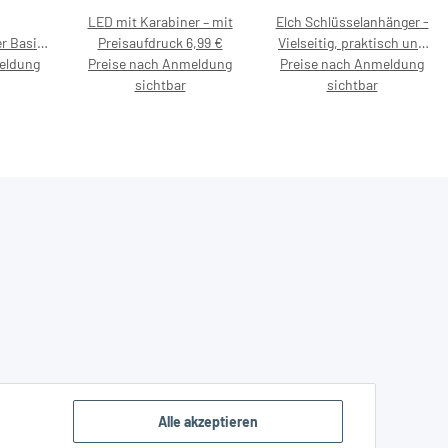
LED mit Karabiner – mit
Elch Schlüsselanhänger -
r Basic
Preisaufdruck 6,99 €
Vielseitig, praktisch und
eldung
ner aus
Preise nach Anmeldung
Preise nach Anmeldung
stylisch – mit
em
sichtbar
Preisaufdruck 4,99 €
sichtbar
,
57 – mit
,99 €
Alle akzeptieren