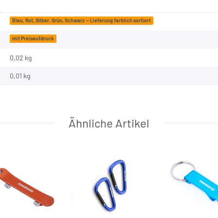
Blau, Rot, Silber, Grün, Schwarz — Lieferung farblich sortiert
mit Preisaufdruck
0,02 kg
0,01
kg
Ähnliche Artikel