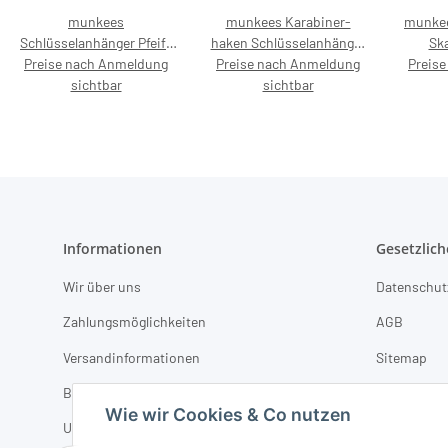
munkees
munkees Karabiner-
munkee
Schlüsselanhänger Pfeife
haken Schlüsselanhänger
Ska
Preise nach Anmeldung
laute Notfallpfeife – mit
Birnenform Mehrzweck,
Preise nach Anmeldung
Preis
Prei
Preisaufdruck 4,99 €
sichtbar
3247 – mit Preisaufdruck
sichtbar
4,99 €
Informationen
Gesetzlich
Wir über uns
Datenschut
Zahlungsmöglichkeiten
AGB
Versandinformationen
Sitemap
B2B-Partner werden
Impressum
Wie wir Cookies & Co nutzen
Unsere Marken
Batterieges