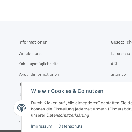
Informationen
Gesetzlich
Wir über uns
Datenschut
Zahlungsmöglichkeiten
AGB
Versandinformationen
Sitemap
B2B-Partner werden
Impressum
Wie wir Cookies & Co nutzen
Unsere Marken
Batterieges
Durch Klicken auf „Alle akzeptieren“ gestatten Sie d
POS-Displays & Verkaufsförderung
können die Einstellung jederzeit ändern (Fingerabdru
unserer
Datenschutzerklärung
.
* Alle Preise zzgl. gesetzlicher USt., zzgl.
Versand
Impressum
|
Datenschutz