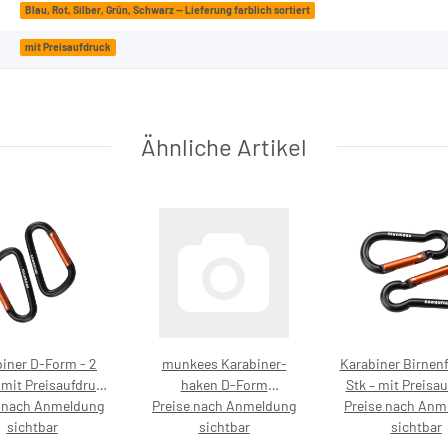
Blau, Rot, Silber, Grün, Schwarz — Lieferung farblich sortiert
mit Preisaufdruck
Ähnliche Artikel
iner D-Form - 2
munkees Karabiner-
Karabiner Birnenf
 mit Preisaufdruck
haken D-Form
Stk – mit Preisa
e nach Anmeldung
5,99 €
Preise nach Anmeldung
Schraubverschluss
Preise nach Anm
5,99 €
sichtbar
Schlüsselanhänger, 3246
sichtbar
sichtbar
– mit Preisaufdruck 4,99 €