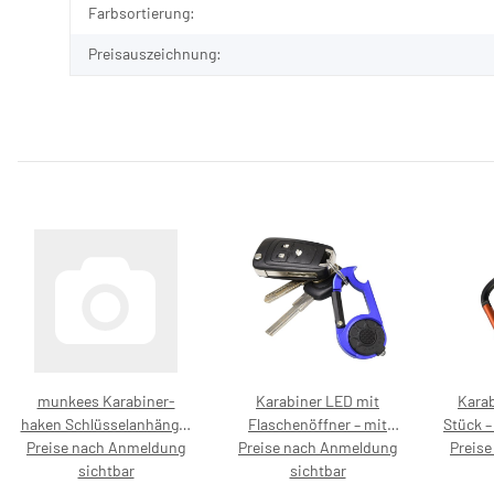
Produkteigenschaft
Wert
Farbsortierung:
Preisauszeichnung:
munkees Karabiner-
Karabiner LED mit
Karab
haken Schlüsselanhänger
Flaschenöffner – mit
Stück –
Birnenform Mehrzweck,
Preise nach Anmeldung
Preise nach Anmeldung
Preisaufdruck 7,99 €
Preis
3238 – mit Preisaufdruck
sichtbar
sichtbar
4,99 €