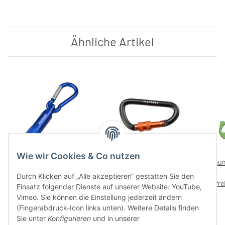
Ähnliche Artikel
Wie wir Cookies & Co nutzen
LED mit Karabiner – mit
Karabiner D-Form
mun
Preisaufdruck 6,99 €
Schraubverschluss – mit
Durch Klicken auf „Alle akzeptieren“ gestatten Sie den
Preise nach Anmeldung
Preise nach Anmeldung
Preisaufdruck 5,99 €
Pre
Pr
Einsatz folgender Dienste auf unserer Website: YouTube,
sichtbar
sichtbar
Vimeo. Sie können die Einstellung jederzeit ändern
(Fingerabdruck-Icon links unten). Weitere Details finden
Sie unter
Konfigurieren
und in unserer