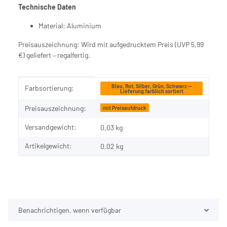
Technische Daten
Material: Aluminium
Preisauszeichnung: Wird mit aufgedrucktem Preis (UVP 5,99
€) geliefert – regalfertig.
Produkteigenschaft
Wert
Blau, Rot, Silber, Grün, Schwarz —
Farbsortierung:
Lieferung farblich sortiert
Preisauszeichnung:
mit Preisaufdruck
Versandgewicht:
0,03 kg
Artikelgewicht:
0,02
kg
Benachrichtigen, wenn verfügbar