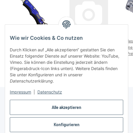
Wie wir Cookies & Co nutzen
Klappmesser III – ohne
LED Tent Lamp Blue HT –
Mes
Preisaufdruck
ohne Preisaufdruck
Line
Durch Klicken auf „Alle akzeptieren“ gestatten Sie den
Preise nach Anmeldung
Preise nach Anmeldung
Pre
Einsatz folgender Dienste auf unserer Website: YouTube,
sichtbar
sichtbar
Vimeo. Sie können die Einstellung jederzeit ändern
(Fingerabdruck-Icon links unten). Weitere Details finden
Sie unter
Konfigurieren
und in unserer
Datenschutzerklärung
.
Impressum
|
Datenschutz
Alle akzeptieren
Informationen
Konfigurieren
Gesetzliche Informationen