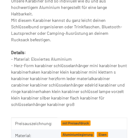
Unsere Karabiner sind so indiviuell wie du und aus
hochwertigem Aluminium hergestellt für eine lange
Haltbarkeit.
Mit diesem Karabiner kannst du ganz leicht deinen
Schlüsselbund organisieren oder Trinkflaschen, Bluetooth-
Lautsprecher oder Camping-Ausrüstung an deinem
Rucksack befestigen.
Details:
- Material: Eloxiertes Aluminium
- Herz-Form karabiner schlüsselanhänger mini karabiner bunt
karabinerhaken karabiner klein karabiner mini klettern s
karabiner karabiner herzform leder materialkarabiner
carabiner karabiner schlüsselanhänger edelrid karabiner und
ringe karabinerhaken klein karabiner schlüssel lampe vorzelt
klein karabiner silber karabiner flach karabiner für
schlüsselanhänger karabiner groß
Produkteigenschaft
Wert
Preisauszeichnung:
mit Preisaufdruck
Aluminiumlegierung
Eisen
Material: