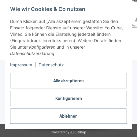
Wie wir Cookies & Co nutzen
munkees
munkees Klappmesser III,
Schlüsselanhänger
Schlüsselanhänger,
S
Durch Klicken auf „Alle akzeptieren“ gestatten Sie den
Preise nach Anmeldung
Notfallpfeife mit sehr
Taschenmesser, Edelstahl,
Preise nach Anmeldung
Pre
RE
Einsatz folgender Dienste auf unserer Website: YouTube,
schrillem Ton aus
sichtbar
Blau, Schwarz, 2524 – mit
sichtbar
Pr
Vimeo. Sie können die Einstellung jederzeit ändern
Aluminium, wasserdichte
Preisaufdruck 6,99 €
(Fingerabdruck-Icon links unten). Weitere Details finden
Kapsel, Notfallinfos, 3385 –
Sie unter
Konfigurieren
und in unserer
mit Preisaufdruck 4,99 €
Datenschutzerklärung
.
Impressum
|
Datenschutz
Alle akzeptieren
Informationen
Konfigurieren
Gesetzliche Informationen
Ablehnen
* Alle Preise zzgl. gesetzlicher USt., zzgl.
Versand
Powered by
JTL-Shop