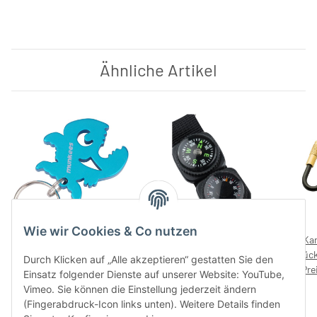
Ähnliche Artikel
Wie wir Cookies & Co nutzen
munkees Flaschenöffner
Mehrzweckanhänger LED –
Kar
Piranha – ohne
ohne Preisaufdruck
Stück
Durch Klicken auf „Alle akzeptieren“ gestatten Sie den
Preise nach Anmeldung
Preisaufdruck
Preise nach Anmeldung
Pre
Einsatz folgender Dienste auf unserer Website: YouTube,
sichtbar
sichtbar
Vimeo. Sie können die Einstellung jederzeit ändern
(Fingerabdruck-Icon links unten). Weitere Details finden