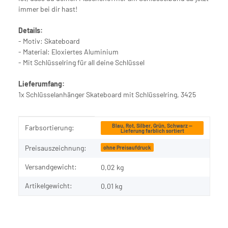
immer bei dir hast!
Details:
- Motiv: Skateboard
- Material: Eloxiertes Aluminium
- Mit Schlüsselring für all deine Schlüssel
Lieferumfang:
1x Schlüsselanhänger Skateboard mit Schlüsselring, 3425
Produkteigenschaft
Wert
Blau, Rot, Silber, Grün, Schwarz —
Farbsortierung:
Lieferung farblich sortiert
Preisauszeichnung:
ohne Preisaufdruck
Versandgewicht:
0,02 kg
Artikelgewicht:
0,01
kg