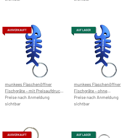
AUSVERKAUFT
AUF LAGER
munkees Flaschenöffner
munkees Flaschenöffner
Fischgräte – mit Preisaufdruck
Fischgräte – ohne
5,99 €
Preise nach Anmeldung
Preisaufdruck
Preise nach Anmeldung
sichtbar
sichtbar
AUSVERKAUFT
AUF LAGER