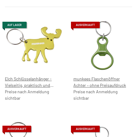
AUF LAGER
AUSVERKAUFT
Elch Schlüsselanhänger -
munkees Flaschenöffner
Vielseitig, praktisch und
Achter – ohne Preisaufdruck
stylisch – mit Preisaufdruck
Preise nach Anmeldung
Preise nach Anmeldung
4,99 €
sichtbar
sichtbar
AUSVERKAUFT
AUSVERKAUFT