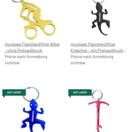
munkees Flaschenöffner Biker
munkees Flaschenöffner
– ohne Preisaufdruck
Eidechse – mit Preisaufdruck
Preise nach Anmeldung
5,99 €
Preise nach Anmeldung
sichtbar
sichtbar
AUF LAGER
AUF LAGER