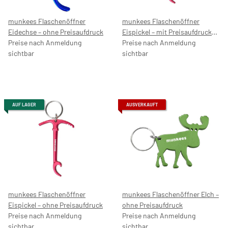
munkees Flaschenöffner
munkees Flaschenöffner
Eidechse – ohne Preisaufdruck
Eispickel – mit Preisaufdruck
Preise nach Anmeldung
5,99 €
Preise nach Anmeldung
sichtbar
sichtbar
AUF LAGER
AUSVERKAUFT
munkees Flaschenöffner
munkees Flaschenöffner Elch –
Eispickel – ohne Preisaufdruck
ohne Preisaufdruck
Preise nach Anmeldung
Preise nach Anmeldung
sichtbar
sichtbar