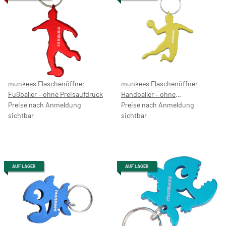
munkees Flaschenöffner
munkees Flaschenöffner
Fußballer – ohne Preisaufdruck
Handballer – ohne
Preise nach Anmeldung
Preisaufdruck
Preise nach Anmeldung
sichtbar
sichtbar
AUF LAGER
AUF LAGER