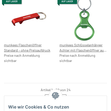
AUF LAGER
AUF LAGER
munkees Flaschenöffner
munkees Schlüsselanhänger
Standard – ohne Preisaufdruck
Achter mit Flaschenöffner aus
Preise nach Anmeldung
hochwertigem Aluminium,
Preise nach Anmeldung
sichtbar
Schlüsselring, 3407 – mit
sichtbar
Preisaufdruck 4,99 €
Artikel 1 - 20 von 24
Seite
1
Wie wir Cookies & Co nutzen