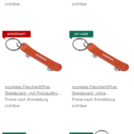
sichtbar
sichtbar
AUSVERKAUFT
AUF LAGER
munkees Flaschenöffner
munkees Flaschenöffner
Skateboard – mit Preisaufdruck
Skateboard – ohne
5,99 €
Preise nach Anmeldung
Preisaufdruck
Preise nach Anmeldung
sichtbar
sichtbar