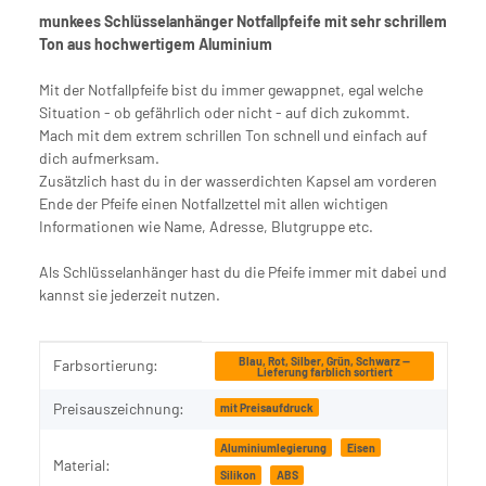
munkees Schlüsselanhänger Notfallpfeife mit sehr schrillem
Ton aus hochwertigem Aluminium
Mit der Notfallpfeife bist du immer gewappnet, egal welche
Situation - ob gefährlich oder nicht - auf dich zukommt.
Mach mit dem extrem schrillen Ton schnell und einfach auf
dich aufmerksam.
Zusätzlich hast du in der wasserdichten Kapsel am vorderen
Ende der Pfeife einen Notfallzettel mit allen wichtigen
Informationen wie Name, Adresse, Blutgruppe etc.
Als Schlüsselanhänger hast du die Pfeife immer mit dabei und
kannst sie jederzeit nutzen.
Produkteigenschaft
Wert
Blau, Rot, Silber, Grün, Schwarz —
Farbsortierung:
Lieferung farblich sortiert
Preisauszeichnung:
mit Preisaufdruck
Aluminiumlegierung
Eisen
Material:
Silikon
ABS