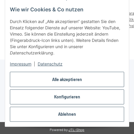
Wie wir Cookies & Co nutzen
Mini Herz Karabiner I - 2
munkees Karabiner-haken
Kara
Stk Rot – mit Preisaufdruck
D-Form Schraubverschluss
Stk
Durch Klicken auf „Alle akzeptieren“ gestatten Sie den
Preise nach Anmeldung
6,99 €
Schlüsselanhänger, 3246 –
Preise nach Anmeldung
Pre
Einsatz folgender Dienste auf unserer Website: YouTube,
sichtbar
mit Preisaufdruck 4,99 €
sichtbar
Vimeo. Sie können die Einstellung jederzeit ändern
(Fingerabdruck-Icon links unten). Weitere Details finden
Sie unter
Konfigurieren
und in unserer
Datenschutzerklärung
.
Impressum
|
Datenschutz
Alle akzeptieren
Informationen
Konfigurieren
Gesetzliche Informationen
Ablehnen
* Alle Preise zzgl. gesetzlicher USt., zzgl.
Versand
Powered by
JTL-Shop